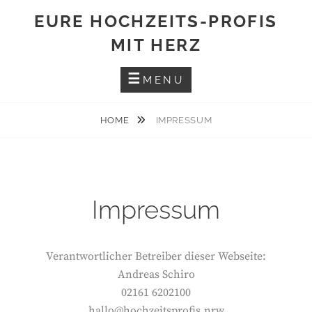
Skip
EURE HOCHZEITS-PROFIS
to
MIT HERZ
content
MENU
HOME
IMPRESSUM
Impressum
Verantwortlicher Betreiber dieser Webseite:
Andreas Schiro
02161 6202100
hallo@hochzeitsprofis.nrw