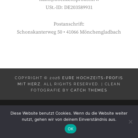
USt.-ID: DE203589931
Postanschrift:
Schonskanterweg 50 • 41066 Mönchengladbach
COPYRIGHT © 2026
EURE HOCHZEITS-PROFIS
MIT HERZ
. ALL RIGHTS RESERVED. | CLEAN
FOTOGRAFIE BY
CATCH THEMES
Diese Website benutzt Cookies. Wenn du die Website weiter
nutzt, gehen wir von deinem Einverständnis aus.
OK